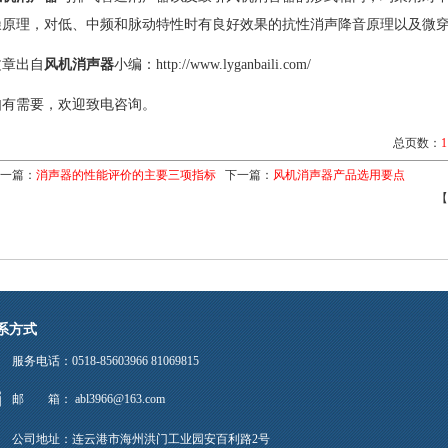
噪原理，对低、中频和脉动特性时有良好效果的抗性消声降音原理以及微
文章出自
风机消声器
小编：
http://www.lyganbaili.com/
如有需要，欢迎致电咨询。
总页数：
1
一篇：
消声器的性能评价的主要三项指标
下一篇：
风机消声器产品选用要点
【
系方式
服务电话：0518-85603966 81069815
邮 箱： abl3966@163.com
公司地址：连云港市海州洪门工业园安百利路2号